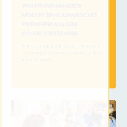
WOLFGANG AMADEUS
MOZART EIN KULINARISCHES
POTPOURRI AUS DEM
KÖCHELVERZEICHNIS
Feiern Sie mit uns den 270. Geburtstag
von Wolfgang Amadeus Mozart an Bord
des legendären ...
MEHR LESEN