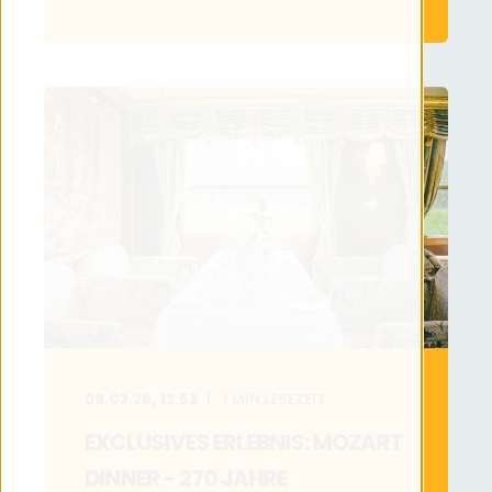
09.03.26, 13:52
1
MIN LESEZEIT
EXCLUSIVES ERLEBNIS: MOZART
DINNER - 270 JAHRE