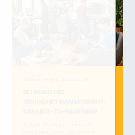
13.04.26, 09:28
4
MIN LESEZEIT
BETRIEBLICHES
GESUNDHEITSMANAGEMENT:
KEIN NICE-TO-HAVE MEHR
Gesunde Mitarbeiter:innen sind
produktiver, loyaler und kreativer.