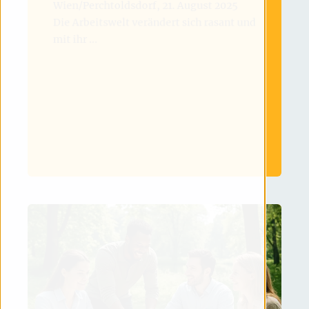
Wien/Perchtoldsdorf, 21. August 2025
Die Arbeitswelt verändert sich rasant und
mit ihr ...
MEHR LESEN