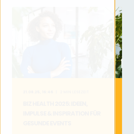
21.08.25, 16:46
2
MIN LESEZEIT
BIZ HEALTH 2025: IDEEN,
IMPULSE & INSPIRATION FÜR
GESUNDE EVENTS