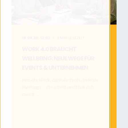
19.08.25, 12:03
3
MIN LESEZEIT
WORK 4.0 BRAUCHT
WELLBEING: NEUE WEGE FÜR
EVENTS & UNTERNEHMEN
Remote Work, digitale Tools, hybride
Meetings – die Arbeitswelt hat sich
rasant ...
MEHR LESEN