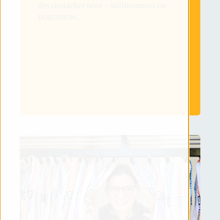
des Ossiacher Sees – willkommen im
ROBINSON ...
MEHR LESEN