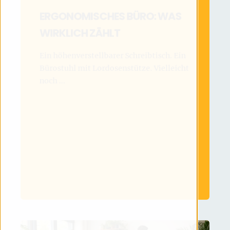
ERGONOMISCHES BÜRO: WAS
WIRKLICH ZÄHLT
Ein höhenverstellbarer Schreibtisch. Ein
Bürostuhl mit Lordosenstütze. Vielleicht
noch ...
MEHR LESEN