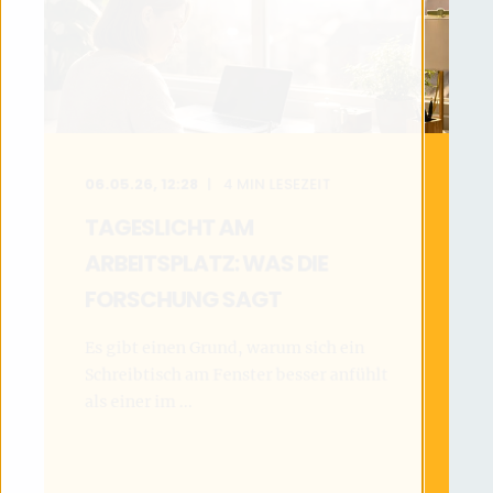
06.05.26, 12:28
4
MIN LESEZEIT
TAGESLICHT AM
ARBEITSPLATZ: WAS DIE
FORSCHUNG SAGT
Es gibt einen Grund, warum sich ein
Schreibtisch am Fenster besser anfühlt
als einer im ...
MEHR LESEN