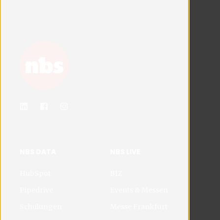
NBS DATA
NBS LIVE
HubSpot
BIZ
Pipedrive
Events & Messen
Schulungen
Messe Frankfurt