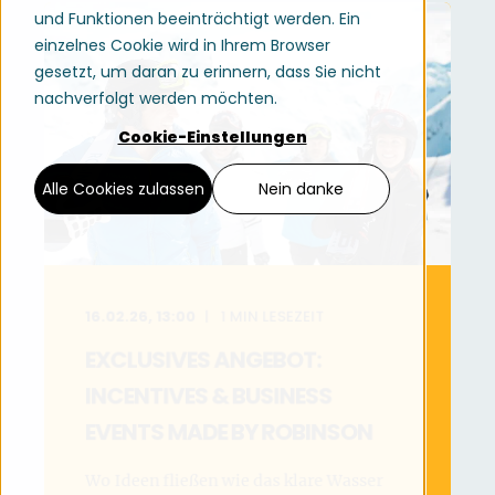
und Funktionen beeinträchtigt werden. Ein
einzelnes Cookie wird in Ihrem Browser
gesetzt, um daran zu erinnern, dass Sie nicht
nachverfolgt werden möchten.
Cookie-Einstellungen
Alle Cookies zulassen
Nein danke
16.02.26, 13:00
1
MIN LESEZEIT
EXCLUSIVES ANGEBOT:
INCENTIVES & BUSINESS
EVENTS MADE BY ROBINSON
Wo Ideen fließen wie das klare Wasser