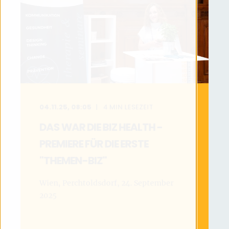
04.11.25, 08:05
4
MIN LESEZEIT
DAS WAR DIE BIZ HEALTH -
PREMIERE FÜR DIE ERSTE
"THEMEN-BIZ"
Wien, Perchtoldsdorf, 24. September
2025
MEHR LESEN