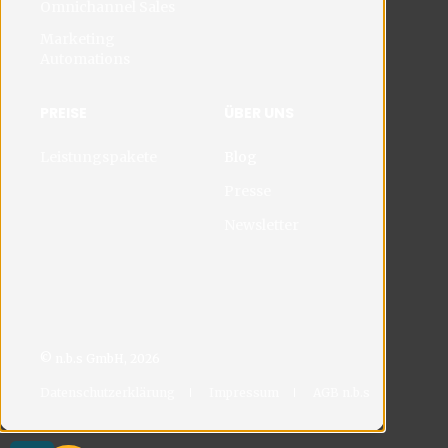
Omnichannel Sales
Marketing
Automations
PREISE
ÜBER UNS
Leistungspakete
Blog
Presse
Newsletter
© n.b.s GmbH, 2026
Datenschutzerklärung
Impressum
AGB n.b.s