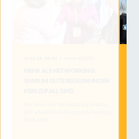
27.02.26, 09:04
3
MIN LESEZEIT
MEHR ALS NETWORKING:
WARUM GUTE BEGEGNUNGEN
KEIN ZUFALL SIND
Wer heute eine Veranstaltung besucht,
hört schnell das Schlagwort Networking.
Doch echte ...
MEHR LESEN