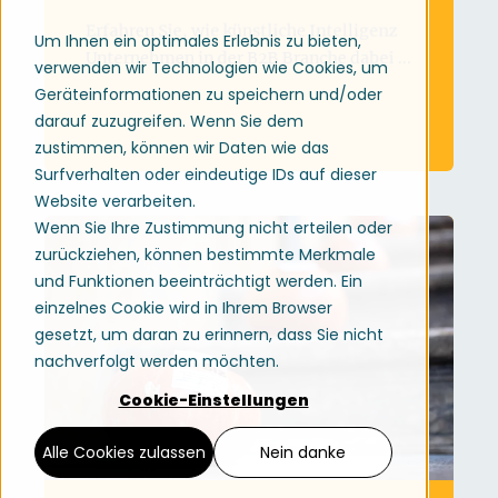
Erfahren Sie, wie künstliche Intelligenz
Um Ihnen ein optimales Erlebnis zu bieten,
Unternehmen in der B2B Branche dabei ...
verwenden wir Technologien wie Cookies, um
Geräteinformationen zu speichern und/oder
MEHR LESEN
darauf zuzugreifen. Wenn Sie dem
zustimmen, können wir Daten wie das
Surfverhalten oder eindeutige IDs auf dieser
Website verarbeiten.
Wenn Sie Ihre Zustimmung nicht erteilen oder
zurückziehen, können bestimmte Merkmale
und Funktionen beeinträchtigt werden. Ein
einzelnes Cookie wird in Ihrem Browser
gesetzt, um daran zu erinnern, dass Sie nicht
nachverfolgt werden möchten.
Cookie-Einstellungen
Alle Cookies zulassen
Nein danke