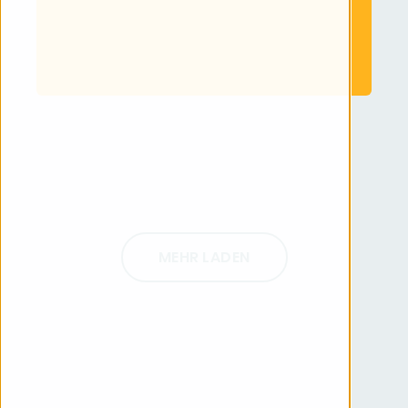
MEHR LESEN
MEHR LADEN