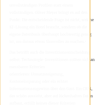
unvollständigen Profilen statt einem
vollständigen. Oliver Meyer bringt es auf den
Punkt: Die entscheidende Frage ist nicht, welche
KI-Lösung ein Hotel braucht, sondern ob die
eigene Datenbasis überhaupt hochwertig genug
ist, um daraus etwas Sinnvolles zu machen.⁶
Das betrifft auch die Investitionsentscheidung
selbst. Technologie-Investitionen sollten sich an
messbaren Kriterien
orientieren: Umsatzsteigerung,
Kosteneinsparung oder ein echter
Informationszugewinn über den Gast. Ein CRM,
das schön aussieht, aber auf lückenhaften Daten
aufbaut, erfüllt keines dieser Kriterien