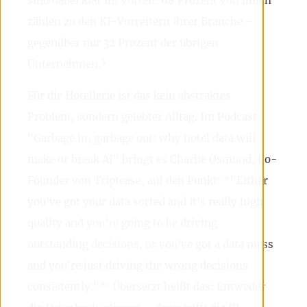
sind dabei klar im Vorteil: 68 Prozent von ihnen
zählen zu den KI-Vorreitern ihrer Branche –
gegenüber nur 32 Prozent der übrigen
Unternehmen.³
Für die Hotellerie ist das kein abstraktes
Problem, sondern gelebter Alltag. Im Podcast
"Garbage in, garbage out: why hotel data will
make or break AI" bringt es Charlie Osmond, Co-
Founder von Triptease, auf den Punkt: *"Either
you've got your data sorted and it's really high
quality and you're going to be driving
outstanding decisions, or you've got a data mess
and you're just driving the wrong decisions
consistently."*⁵ Übersetzt heißt das: Entweder