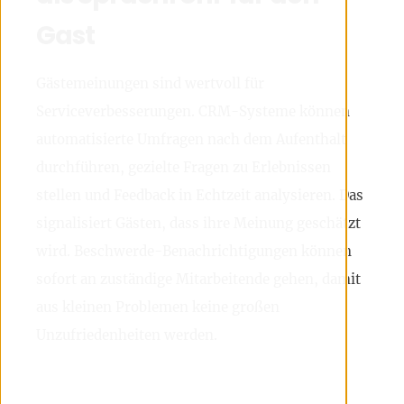
Gast
Gästemeinungen sind wertvoll für
Serviceverbesserungen. CRM-Systeme können
automatisierte Umfragen nach dem Aufenthalt
durchführen, gezielte Fragen zu Erlebnissen
stellen und Feedback in Echtzeit analysieren. Das
signalisiert Gästen, dass ihre Meinung geschätzt
wird. Beschwerde-Benachrichtigungen können
sofort an zuständige Mitarbeitende gehen, damit
aus kleinen Problemen keine großen
Unzufriedenheiten werden.