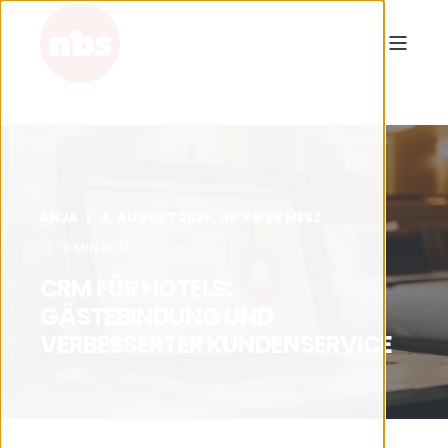
ANJA
4. AUGUST 2026, 09:49:03 MESZ
9 MIN READ
CRM FÜR HOTELS:
GÄSTEBINDUNG UND
VERBESSERTER KUNDENSERVICE