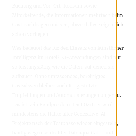
Buchung und Vor-Ort-Konsum sowie
Mitarbeitende, die Informationen mehrfach beim
Gast nachfragen müssen, obwohl diese eigentlich
schon vorliegen.
Was bedeutet das für den Einsatz von künstlicher
Intelligenz im Hotel?
KI-Anwendungen sind nur
so leistungsfähig wie die Daten, auf denen sie
aufbauen. Ohne umfassendes, bereinigtes
Gastwissen bleiben auch KI-gestützte
Empfehlungen und Automatisierungen ungenau.
Das ist kein Randproblem: Laut Gartner wird
mindestens die Hälfte aller Generative-AI-
Projekte nach der Testphase wieder eingestellt,
häufig wegen schlechter Datenqualität – und