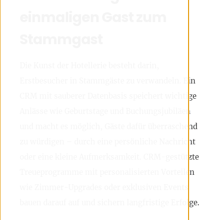
einmaligen Gast zum
Stammgast
Die Kunst der Hotellerie besteht darin,
Erstbesucher in Stammgäste zu verwandeln. Ein
CRM mit sauberer Datenbasis speichert wichtige
Anlässe wie Geburtstage und Buchungsjubiläen
und macht es möglich, Gäste dafür überraschend
zu würdigen – durch eine persönliche Nachricht
oder eine kleine Aufmerksamkeit. CRM-gestützte
Treueprogramme mit personalisierten Vorteilen
wie Zimmer-Upgrades oder exklusiven Events
bauen darauf auf und sichern langfristige Erfolge.