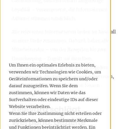
Gästebindung, sondern schafft langfristige
Loyalität – vorausgesetzt, die Informationen
dahinter stimmen tatsächlich.
Alle relevanten Informationen laufen im Idealfall
an einer Stelle zusammen. Dadurch haben alle
Mitarbeitenden – von der Rezeption bis zum
Housekeeping – Zugriff auf dieselben,
Um Ihnen ein optimales Erlebnis zu bieten,
verlässlichen Daten. Das ermöglicht es jedem
verwenden wir Technologien wie Cookies, um
Teammitglied, den Gast umfassend zu betreuen,
Geräteinformationen zu speichern und/oder
ohne bei jedem Kontaktpunkt von Neuem
darauf zuzugreifen. Wenn Sie dem
zustimmen, können wir Daten wie das
nachzufragen.
Surfverhalten oder eindeutige IDs auf dieser
Relevanz schlägt
Website verarbeiten.
Wenn Sie Ihre Zustimmung nicht erteilen oder
Werbung: Gezielte
zurückziehen, können bestimmte Merkmale
und Funktionen beeinträchtigt werden. Ein