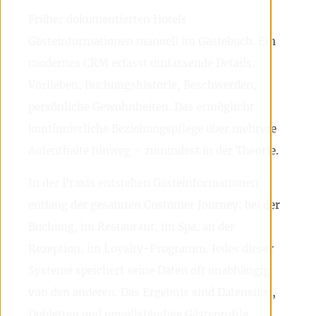
Früher dokumentierten Hotels
Gästeinformationen manuell im Gästebuch. Ein
modernes CRM erfasst umfassende Details:
Vorlieben, Buchungshistorie, Beschwerden,
persönliche Gewohnheiten. Das ermöglicht
kontinuierliche Beziehungspflege über mehrere
Aufenthalte hinweg – zumindest in der Theorie.
In der Praxis entstehen Gästeinformationen
entlang der gesamten Customer Journey: bei der
Buchung, im Restaurant, im Spa, an der
Rezeption, im Loyalty-Programm. Jedes dieser
Systeme speichert seine Daten oft unabhängig
von den anderen. Das Ergebnis sind Datensilos,
Dubletten und unvollständige Gästeprofile.