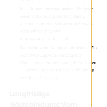
Investitionen messbar machen:
Vor jeder
neuen Software-Anschaffung klären,
welchen konkreten Beitrag sie zu Umsatz,
Kosteneinsparung oder
Informationsgewinn leistet.
Datenschutz von Anfang an mitdenken:
Ein
verantwortungsvoller Umgang mit
Gästedaten ist Voraussetzung für Vertrauen
– und zunehmend auch für die Einhaltung
rechtlicher Vorgaben.
Langfristige
Gästebindung: Vom