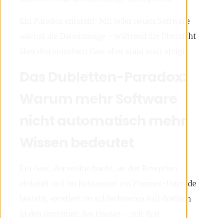
Ein Paradox entsteht: Mit jeder neuen Software
wächst die Datenmenge – während die Übersicht
über den einzelnen Gast eher sinkt statt steigt.
Das Dubletten-Paradox:
Warum mehr Software
nicht automatisch mehr
Wissen bedeutet
Ein Gast, der online bucht, an der Rezeption
einkauft und im Restaurant ein Zimmer-Upgrade
bestellt, existiert im schlechtesten Fall dreifach
in den Systemen des Hauses – mit drei