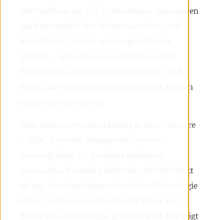
Die Hotellerie hat sich in den letzten Jahrzehnten
stark gewandelt. Was früher ausreichte – ein
freundliches Lächeln und ein gemütliches
Zimmer – ist heute nur noch die Basis. Die
Erwartungen der Gäste sind gewachsen, und
Hotels, die sich nicht weiterentwickeln, bleiben
schnell auf der Strecke.
Viele Hotels investieren kräftig in neue Software
– CRM, Property-Management-System,
Buchungstools, KI-gestützte Marketing-
Automation. Trotzdem bleibt der erhoffte Effekt
oft aus. Der Grund liegt selten in der Technologie
selbst. Er liegt in der Qualität der Daten, mit
denen diese Technologie gefüttert wird. Das zeigt