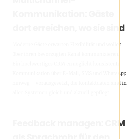
Kommunikation: Gäste
dort erreichen, wo sie sind
Moderne Gäste erwarten Flexibilität und wollen
über ihren bevorzugten Kanal kommunizieren.
Ein hochwertiges CRM ermöglicht konsistente
Kommunikation über E-Mail, SMS und WhatsApp
hinweg – vorausgesetzt, die Kontaktdaten sind in
allen Systemen gleich und aktuell gepflegt.
Feedback managen: CRM
als Sprachrohr für den