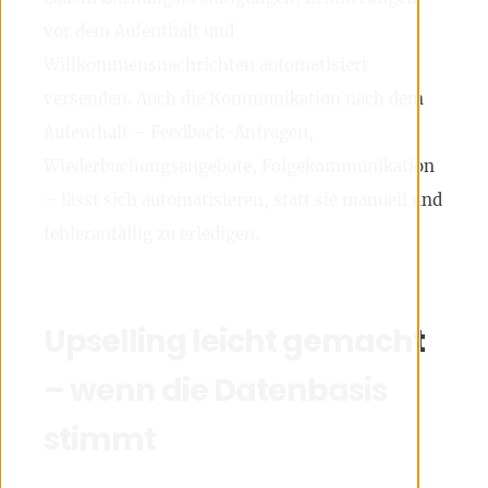
vor dem Aufenthalt und
Willkommensnachrichten automatisiert
versenden. Auch die Kommunikation nach dem
Aufenthalt – Feedback-Anfragen,
Wiederbuchungsangebote, Folgekommunikation
– lässt sich automatisieren, statt sie manuell und
fehleranfällig zu erledigen.
Upselling leicht gemacht
– wenn die Datenbasis
stimmt