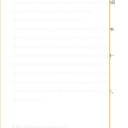
Upselling ist strategisch wertvoll, wenn es subtil
umgesetzt wird: für Hotels bedeutet es
zusätzliche Einnahmen, für Gäste
Komfortsteigerung. Mit belastbaren CRM-Daten
lassen sich sachkundige, kundenorientierte
Angebote machen – etwa Spa-Pakete für Gäste
mit Wellness-Interesse oder Business-Zimmer-
Upgrades für Geschäftsreisende. Beruht das
Angebot dagegen auf veralteten oder doppelten
Datensätzen, wirkt es schnell unpassend statt
hilfreich und schadet der Gästebeziehung mehr,
als es ihr hilft.
Multichannel-