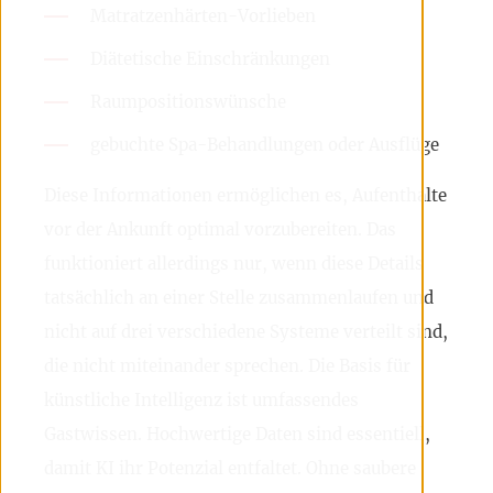
Matratzenhärten-Vorlieben
Diätetische Einschränkungen
Raumpositionswünsche
gebuchte Spa-Behandlungen oder Ausflüge
Diese Informationen ermöglichen es, Aufenthalte
vor der Ankunft optimal vorzubereiten. Das
funktioniert allerdings nur, wenn diese Details
tatsächlich an einer Stelle zusammenlaufen und
nicht auf drei verschiedene Systeme verteilt sind,
die nicht miteinander sprechen. Die Basis für
künstliche Intelligenz ist umfassendes
Gastwissen. Hochwertige Daten sind essentiell,
damit KI ihr Potenzial entfaltet. Ohne saubere