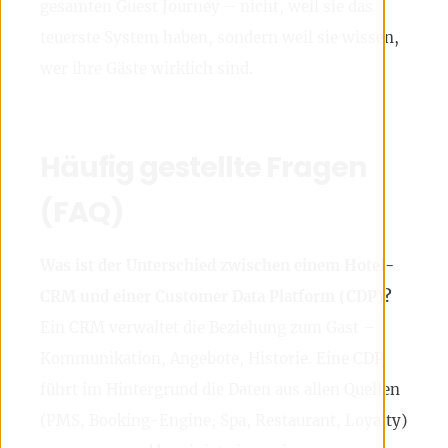
gesamten Guest Journey – nicht, weil sie das
teuerste System haben, sondern weil sie wissen,
wer ihre Gäste wirklich sind.
Häufig gestellte Fragen
(FAQ)
Was ist der Unterschied zwischen einem Hotel-
CRM und einer Customer Data Platform (CDP)?
Ein CRM verwaltet die Beziehung zum Gast –
Kommunikation, Angebote, Historie. Eine CDP
führt im Hintergrund die Daten aus allen Quellen
(PMS, Booking-Engine, Spa, Restaurant, Loyalty)