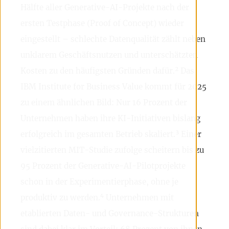
Hälfte aller Generative-AI-Projekte nach der
ersten Testphase (Proof of Concept) wieder
eingestellt – schlechte Datenqualität zählt neben
unklarem Geschäftsnutzen und unterschätzten
Kosten zu den häufigsten Gründen dafür.² Das
IBM Institute for Business Value kommt für 2025
zu einem ähnlichen Bild: Nur 16 Prozent der
Unternehmen haben ihre KI-Initiativen bislang
erfolgreich im gesamten Betrieb skaliert.³ Einer
vielzitierten MIT-Studie zufolge scheitern bis zu
95 Prozent der Generative-AI-Pilotprojekte
schon in der Experimentierphase, ohne je
produktiv zu werden.⁴ Unternehmen mit
etablierten Daten- und Governance-Strukturen