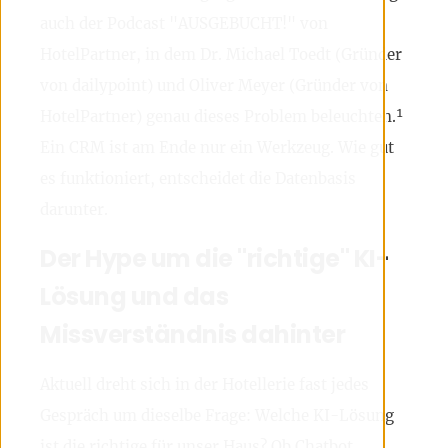
auch der Podcast "AUSGEBUCHT!" von
HotelPartner, in dem Dr. Michael Toedt (Gründer
von dailypoint) und Oliver Meyer (Gründer von
HotelPartner) genau dieses Problem beleuchten.¹
Ein CRM ist am Ende nur ein Werkzeug. Wie gut
es funktioniert, entscheidet die Datenbasis
darunter.
Der Hype um die "richtige" KI-
Lösung und das
Missverständnis dahinter
Aktuell dreht sich in der Hotellerie fast jedes
Gespräch um dieselbe Frage: Welche KI-Lösung
ist die richtige für unser Haus? Ob Chatbot,