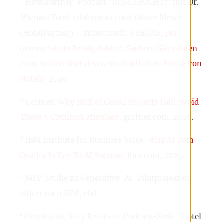
¹ HotelPartner: Podcast "AUSGEBUCHT!" mit Dr.
Michael Toedt (dailypoint) und Oliver Meyer
(HotelPartner) – zitiert nach: PREGAS,
Der
unterschätzte Erfolgsfaktor: Saubere Gästedaten
entscheiden über den wirtschaftlichen Erfolg von
Hotels
, 2026.
² Gartner:
Why Half of GenAI Projects Fail: Avoid
These 5 Common Mistakes
, gartner.com, 2026.
³ IBM Institute for Business Value:
Why AI Data
Quality Is Key To AI Success
, ibm.com, 2025.
⁴ MIT-Studie zu Generative-AI-Pilotprojekten,
zitiert nach IBM, ebd.
⁵ Hospitality Net / Revinate: Podcast-Serie "Hotel