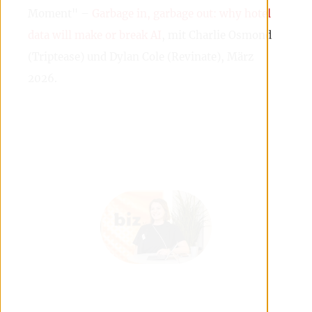
Moment" –
Garbage in, garbage out: why hotel
data will make or break AI
, mit Charlie Osmond
(Triptease) und Dylan Cole (Revinate), März
2026.