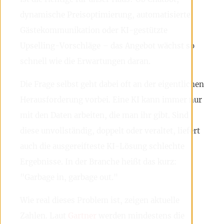
dynamische Preisoptimierung, automatisierte
Gästekommunikation oder KI-gestützte
Upselling-Vorschläge – das Angebot wächst so
schnell wie die Erwartungen daran.
Die Frage selbst geht dabei oft an der eigentlichen
Herausforderung vorbei. Eine KI kann immer nur
mit den Daten arbeiten, die man ihr gibt. Sind
diese unvollständig, doppelt oder veraltet, liefert
auch die ausgereifteste KI-Lösung schlechte
Ergebnisse. In der Branche heißt das kurz:
"Garbage in, garbage out."
Wie real dieses Problem ist, zeigen aktuelle
Zahlen. Laut
Gartner
werden mindestens die