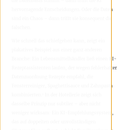
die Datenbasis stimmt – dann trifft die KI
hervorragende Entscheidungen. Oder die Daten
sind ein Chaos – dann trifft sie konsequent die
falschen.
Wie schnell das schiefgehen kann, zeigt ein
plakatives Beispiel aus einer ganz anderen
Branche: Ein Lebensmittelhändler ließ einen KI-
Rezeptassistenten laufen, der wegen fehlerhafter
Datenzuordnung Rezepte empfahl, die
Fensterreiniger, Spaghettisauce und Zahnpasta
kombinierten.⁵ In der Hotellerie zeigt sich
dasselbe Prinzip nur subtiler – aber nicht
weniger wirksam: Ein KI-Empfehlungssystem,
das auf doppelten oder unvollständigen