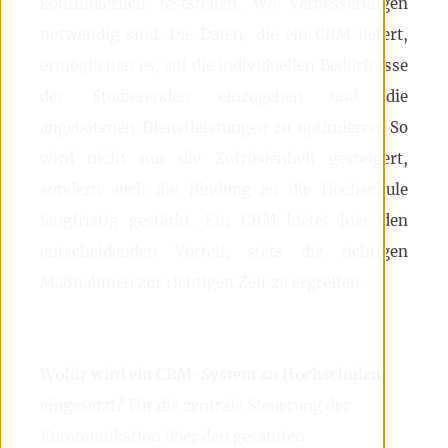
kontinuierlich feststellen, wo Verbesserungen
notwendig sind. Die Daten, die ein CRM liefert,
ermöglichen es, auf die individuellen Bedürfnisse
der Studierenden einzugehen und die
angebotenen Dienstleistungen zu optimieren. So
wird nicht nur die Zufriedenheit gesteigert,
sondern auch die Bindung an die Hochschule
langfristig gestärkt. Ein CRM bietet hier den
entscheidenden Vorteil, stets die richtigen
Maßnahmen zur richtigen Zeit zu ergreifen.
Wofür wird ein CRM-System an Hochschulen
eingesetzt?
Für die zentrale Steuerung der
Kommunikation über den gesamten