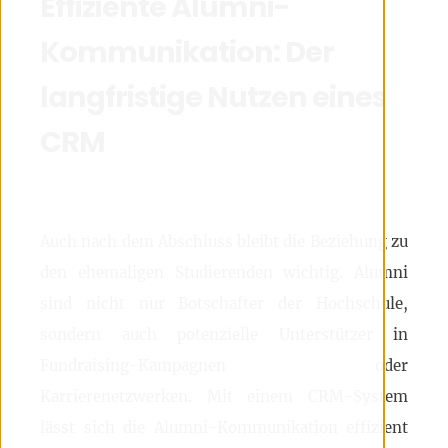
Effiziente Alumni-
Kommunikation: Der
langfristige Nutzen eines
CRM
Auch nach dem Abschluss bleibt die Beziehung zu
den ehemaligen Studierenden wichtig. Alumni
sind nicht nur Botschafter der Hochschule,
sondern auch potenzielle Unterstützer in
Fundraising-Kampagnen oder
Karrierenetzwerken. Mit einem CRM-System
lässt sich die Alumni-Kommunikation effizient