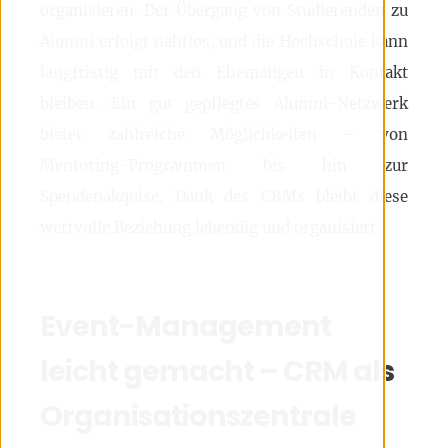
organisieren. Der Übergang von Studierenden zu
Alumni erfolgt nahtlos, und die Hochschule kann
langfristig mit den Ehemaligen in Kontakt
bleiben. Ein gut gepflegtes Alumni-Netzwerk
bietet zahlreiche Möglichkeiten – von
Mentoring-Programmen bis hin zur
Spendenakquise. Dank des CRMs bleibt diese
wertvolle Beziehung lebendig und organisiert.
Event-Management
leicht gemacht – CRM als
Organisationszentrale