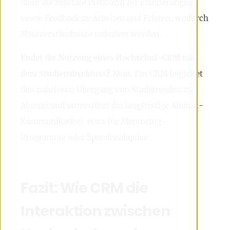
dient als zentrale Plattform für Erinnerungen
sowie Feedback zu Arbeiten und Fristen, wodurch
Missverständnisse reduziert werden.
Endet die Nutzung eines Hochschul-CRM mit
dem Studienabschluss?
Nein. Ein CRM begleitet
den nahtlosen Übergang von Studierenden zu
Alumni und unterstützt die langfristige Alumni-
Kommunikation, etwa für Mentoring-
Programme oder Spendenakquise.
Fazit: Wie CRM die
Interaktion zwischen