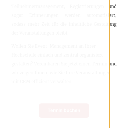
Teilnehmermanagement, Registrierungen und
sogar Erinnerungen werden automatisiert,
sodass mehr Zeit für die inhaltliche Gestaltung
der Veranstaltungen bleibt.
Wollen Sie Event-Management an Ihrer
Hochschule einfach und zentral organisiert
gestalten? Vereinbaren Sie jetzt einen Termin und
wir zeigen Ihnen, wie Sie Ihre Veranstaltungen
mit CRM effizient verwalten.
Termin buchen