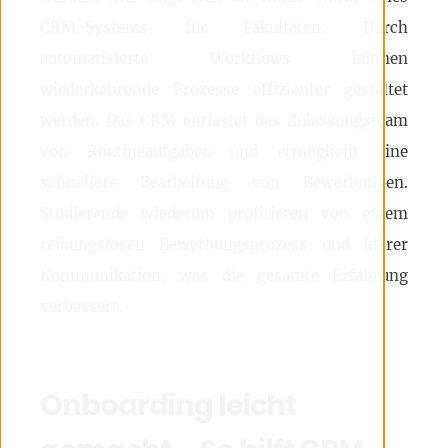
CRM-Systems für Fakultäten: Durch
automatisierte Workflows können
wiederkehrende Prozesse effizienter gestaltet
werden. Das CRM entlastet das Zulassungsteam
von Routineaufgaben und ermöglicht eine
schnellere Bearbeitung von Bewerbungen.
Studierende wiederum profitieren von einem
reibungslosen Bewerbungsprozess und klarer
Kommunikation, was die gesamte Erfahrung
verbessert.
Onboarding leicht