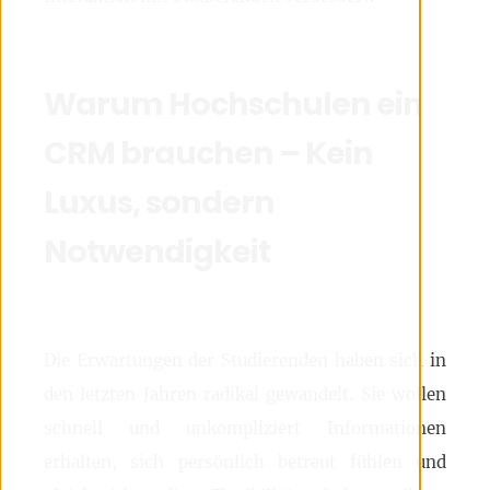
Warum Hochschulen ein
CRM brauchen – Kein
Luxus, sondern
Notwendigkeit
Die Erwartungen der Studierenden haben sich in
den letzten Jahren radikal gewandelt. Sie wollen
schnell und unkompliziert Informationen
erhalten, sich persönlich betreut fühlen und