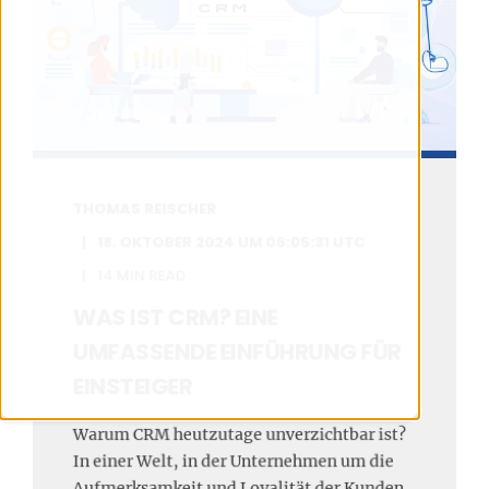
THOMAS REISCHER
18. OKTOBER 2024 UM 06:05:31 UTC
14 MIN READ
WAS IST CRM? EINE
UMFASSENDE EINFÜHRUNG FÜR
EINSTEIGER
Warum CRM heutzutage unverzichtbar ist?
In einer Welt, in der Unternehmen um die
Aufmerksamkeit und Loyalität der Kunden