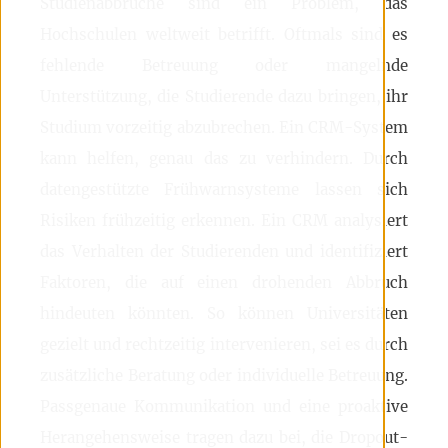
Studienabbrüche sind ein Problem, das
Hochschulen weltweit betrifft. Oftmals sind es
fehlende Betreuung oder mangelnde
Unterstützung, die Studierende dazu bringen, ihr
Studium vorzeitig abzubrechen. Ein CRM-System
kann helfen, genau das zu verhindern. Durch
datengestützte Frühwarnsysteme lassen sich
Risiken frühzeitig erkennen. Ein CRM analysiert
das Verhalten der Studierenden und identifiziert
Faktoren, die auf einen drohenden Abbruch
hindeuten könnten. So können Universitäten
gezielt und rechtzeitig intervenieren, sei es durch
zusätzliche Beratung oder individuelle Betreuung.
Passgenaue Kommunikation und eine proaktive
Herangehensweise tragen dazu bei, die Dropout-