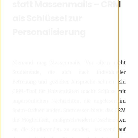
statt Massenmails – CRM
als Schlüssel zur
Personalisierung
Niemand mag Massenmails. Vor allem nicht
Studierende, die sich nach individueller
Betreuung und gezielter Ansprache sehnen. Ein
CRM-Tool für Universitäten macht Schluss mit
unpersönlichen Nachrichten, die ungelesen im
Spam-Ordner landen. Stattdessen bietet das CRM
die Möglichkeit, maßgeschneiderte Nachrichten
an die Studierenden zu senden, basierend auf