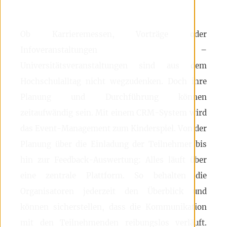
Ob Karrieremessen, Vorträge oder
Infoveranstaltungen –
Universitätsveranstaltungen sind aus dem
Hochschulalltag nicht wegzudenken. Doch ihre
Planung und Durchführung können
zeitaufwändig sein. Mit einem CRM-System wird
das Event-Management zum Kinderspiel. Von der
Planung über die Einladung der Teilnehmer bis
hin zur Feedback-Auswertung: Alles läuft über
eine zentrale Plattform. So behalten die
Organisatoren jederzeit den Überblick und
können sicherstellen, dass die Kommunikation
mit den Teilnehmenden reibungslos verläuft.