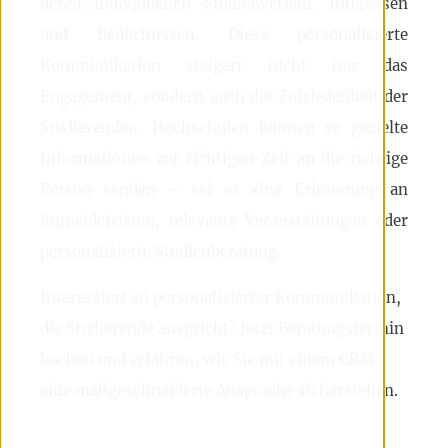
deren individuellen Studienverlauf, Interessen
und Bedürfnissen. Diese personalisierte
Kommunikation steigert nicht nur das
Engagement, sondern auch die Zufriedenheit der
Studierenden. Hochschulen können so gezielte
Informationen zur richtigen Zeit an die richtige
Person senden – sei es eine Erinnerung an
Anmeldefristen, relevante Veranstaltungen oder
personalisierte Studienberatung.
Interessiert an personalisierter Kommunikation,
die Studierende anspricht? Jetzt Beratungstermin
buchen und erfahren, wie Sie mit einem CRM
eine maßgeschneiderte Ansprache sicherstellen.