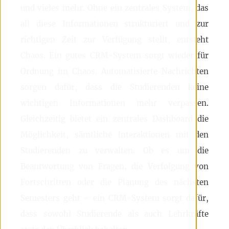
und vieles mehr. Ohne ein zentrales System, das
all diese Informationen strukturiert und zur
richtigen Zeit zur Verfügung stellt, entsteht
Chaos. Ein gutes CRM-System sorgt wieder für
Ordnung im Chaos. Automatisierte Nachrichten
sorgen dafür, dass die Studierenden keine
wichtigen Informationen mehr verpassen.
Gleichzeitig bietet ein zentrales Dashboard die
Möglichkeit, sämtliche Interaktionen mit den
Studierenden zu verwalten. Ob es um die
Beantwortung von Fragen, die Verfolgung von
Fortschritten oder die Planung des nächsten
Semesters geht – ein CRM-System sorgt dafür,
dass sowohl Studierende als auch Lehrkräfte