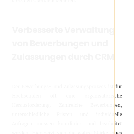
stets den Überblick behalten.
Verbesserte Verwaltung
von Bewerbungen und
Zulassungen durch CRM
Der Bewerbungs- und Zulassungsprozess ist für
Hochschulen oft eine organisatorische
Herausforderung. Zahlreiche Bewerbungen,
unterschiedliche Fristen und individuelle
Anfragen müssen koordiniert und bearbeitet
werden. Hier zeigt sich die wahre Stärke eines