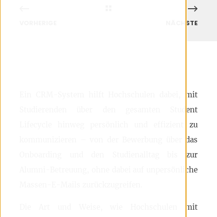
VORHERIGE
NÄCHSTE
Ein CRM-System hilft Hochschulen dabei, mit
Studierenden über den gesamten Student
Lifecycle hinweg persönlich und effizient zu
kommunizieren – von der Bewerbung über das
Onboarding und den Studienalltag bis zur
Alumni-Betreuung, ohne dabei auf unpersönliche
Massen-E-Mails zurückzugreifen.
Die Art und Weise, wie Hochschulen mit