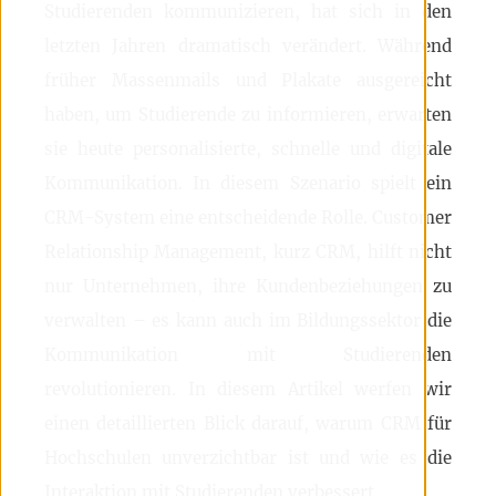
Studierenden kommunizieren, hat sich in den
letzten Jahren dramatisch verändert. Während
früher Massenmails und Plakate ausgereicht
haben, um Studierende zu informieren, erwarten
sie heute personalisierte, schnelle und digitale
Kommunikation. In diesem Szenario spielt ein
CRM-System eine entscheidende Rolle. Customer
Relationship Management, kurz CRM, hilft nicht
nur Unternehmen, ihre Kundenbeziehungen zu
verwalten – es kann auch im Bildungssektor die
Kommunikation mit Studierenden
revolutionieren. In diesem Artikel werfen wir
einen detaillierten Blick darauf, warum CRM für
Hochschulen unverzichtbar ist und wie es die
Interaktion mit Studierenden verbessert.