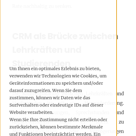
Rate nachhaltig zu senken.
CRM als Brücke zwischen
Lehrkräften und
Studierenden
Um Ihnen ein optimales Erlebnis zu bieten,
verwenden wir Technologien wie Cookies, um
Geräteinformationen zu speichern und/oder
darauf zuzugreifen. Wenn Sie dem
Die Kommunikation zwischen Lehrkräften und
zustimmen, können wir Daten wie das
Studierenden ist oft eine Herausforderung.
Surfverhalten oder eindeutige IDs auf dieser
Zwischen Vorlesungen, Sprechstunden und
Website verarbeiten.
Wenn Sie Ihre Zustimmung nicht erteilen oder
Abgabeterminen kann es leicht zu
zurückziehen, können bestimmte Merkmale
Missverständnissen oder Verzögerungen
und Funktionen beeinträchtigt werden. Ein