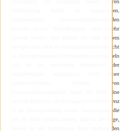
gleichzeitig die Flexibilität haben, ihren
Studienalltag digital zu organisieren.
Herkömmliche Kommunikationsmethoden
können diesen Anforderungen nicht mehr
gerecht werden. Hier kommt ein CRM-System
ins Spiel. Ein CRM im Bildungssektor ermöglicht
es, die fragmentierte Kommunikation zu bündeln
und an die wachsende Komplexität der
Anforderungen anzupassen. Statt einer
unübersichtlichen Vielzahl von
Kommunikationskanälen bietet ein CRM eine
zentrale Plattform, die Transparenz und Effizienz
in der Kommunikation schafft. Hochschulen, die
auf ein CRM-System setzen, sind in der Lage,
besser auf die Bedürfnisse ihrer Studierenden