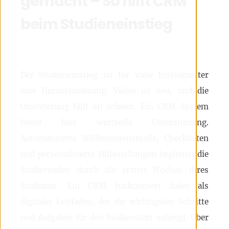
gemacht – So hilft CRM
beim Studieneinstieg
Der Studieneinstieg ist für viele Erstsemester
eine Herausforderung. Vieles ist neu, und die
Orientierung fällt oft schwer. Ein CRM-System
bietet hier wertvolle Unterstützung.
Automatisierte Willkommensmails, Checklisten
und personalisierte Hilfestellungen begleiten die
Studierenden durch die ersten Wochen ihres
Studiums. Ein CRM funktioniert dabei als
digitaler Leitfaden, der die wichtigsten Schritte
und Aufgaben für den Studienstart aufzeigt. Über