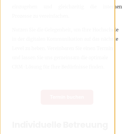
einzugehen und gleichzeitig die internen
Prozesse zu vereinfachen.
Nutzen Sie die Gelegenheit, um Ihre Hochschule
in der digitalen Kommunikation auf das nächste
Level zu heben. Vereinbaren Sie einen Termin
und lassen Sie uns gemeinsam die optimale
CRM-Lösung für Ihre Bedürfnisse finden.
Termin buchen
Individuelle Betreuung