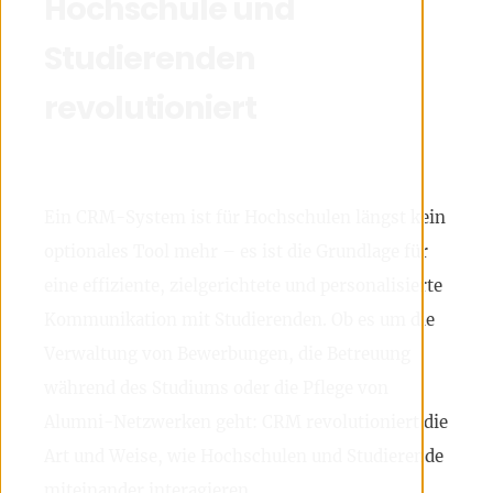
Hochschule und
Studierenden
revolutioniert
Ein CRM-System ist für Hochschulen längst kein
optionales Tool mehr – es ist die Grundlage für
eine effiziente, zielgerichtete und personalisierte
Kommunikation mit Studierenden. Ob es um die
Verwaltung von Bewerbungen, die Betreuung
während des Studiums oder die Pflege von
Alumni-Netzwerken geht: CRM revolutioniert die
Art und Weise, wie Hochschulen und Studierende
miteinander interagieren.