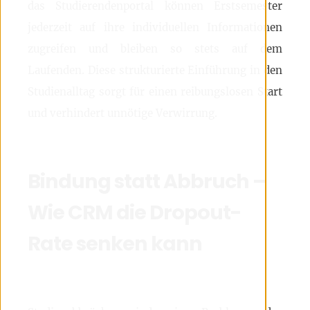
das Studierendenportal können Erstsemester
jederzeit auf ihre individuellen Informationen
zugreifen und bleiben so stets auf dem
Laufenden. Diese strukturierte Einführung in den
Studienalltag sorgt für einen reibungslosen Start
und verhindert unnötige Verwirrung.
Bindung statt Abbruch –
Wie CRM die Dropout-
Rate senken kann