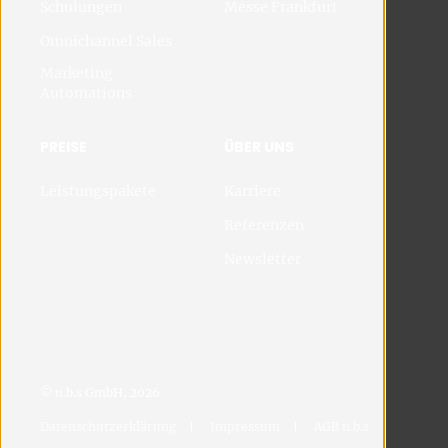
Schulungen
Messe Frankfurt
Omnichannel Sales
Marketing
Automations
PREISE
ÜBER UNS
Leistungspakete
Karriere
Referenzen
Newsletter
© n.b.s GmbH, 2026
Datenschutzerklärung
Impressum
AGB n.b.s