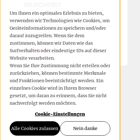
ERLEICHTERT
Um Ihnen ein optimales Erlebnis zu bieten,
In der heutigen digitalen Welt müssen
verwenden wir Technologien wie Cookies, um
Unternehmen ihre Marketingstrategien
Geräteinformationen zu speichern und/oder
kontinuierlich ...
darauf zuzugreifen. Wenn Sie dem
zustimmen, können wir Daten wie das
MEHR LESEN
Surfverhalten oder eindeutige IDs auf dieser
Website verarbeiten.
Wenn Sie Ihre Zustimmung nicht erteilen oder
zurückziehen, können bestimmte Merkmale
und Funktionen beeinträchtigt werden. Ein
einzelnes Cookie wird in Ihrem Browser
gesetzt, um daran zu erinnern, dass Sie nicht
nachverfolgt werden möchten.
Cookie-Einstellungen
Alle Cookies zulassen
Nein danke