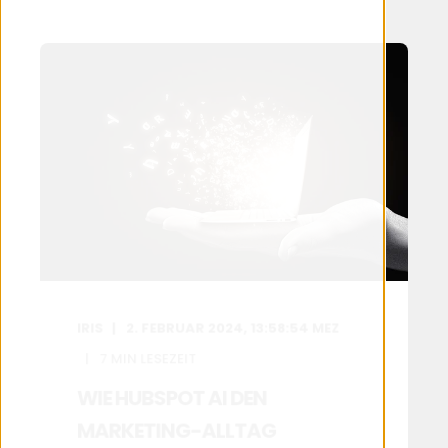
IRIS
2. FEBRUAR 2024, 13:58:54 MEZ
7
MIN LESEZEIT
WIE HUBSPOT AI DEN
MARKETING-ALLTAG