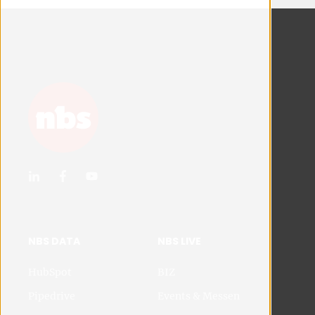
NBS DATA
NBS LIVE
HubSpot
BIZ
Pipedrive
Events & Messen