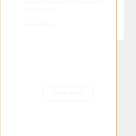
zwischen Marketing Hub Starter und
Professional so ...
MEHR LESEN
MEHR LADEN