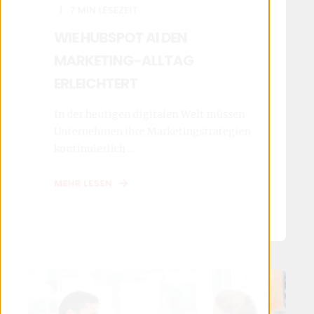
7
MIN LESEZEIT
WIE HUBSPOT AI DEN
MARKETING-ALLTAG
ERLEICHTERT
In der heutigen digitalen Welt müssen
Unternehmen ihre Marketingstrategien
kontinuierlich ...
MEHR LESEN