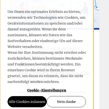
Um Ihnen ein optimales Erlebnis zu bieten,
verwenden wir Technologien wie Cookies, um
Geräteinformationen zu speichern und/oder
darauf zuzugreifen. Wenn Sie dem
zustimmen, können wir Daten wie das
THOMAS REISCHER
Surfverhalten oder eindeutige IDs auf dieser
Website verarbeiten.
18. OKTOBER 2024, 08:05:31 MESZ
Wenn Sie Ihre Zustimmung nicht erteilen oder
10
MIN LESEZEIT
zurückziehen, können bestimmte Merkmale
WAS IST CRM? EINE
und Funktionen beeinträchtigt werden. Ein
einzelnes Cookie wird in Ihrem Browser
UMFASSENDE EINFÜHRUNG FÜR
gesetzt, um daran zu erinnern, dass Sie nicht
EINSTEIGER
nachverfolgt werden möchten.
Cookie-Einstellungen
Warum CRM heutzutage unverzichtbar
ist? In einer Welt, in der Unternehmen
Alle Cookies zulassen
Nein danke
um die ...